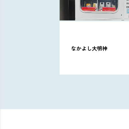
08: アイスクリーム自動
し大明神
機